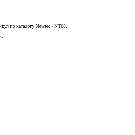
икул по каталогу Newtec - NT08.
и.