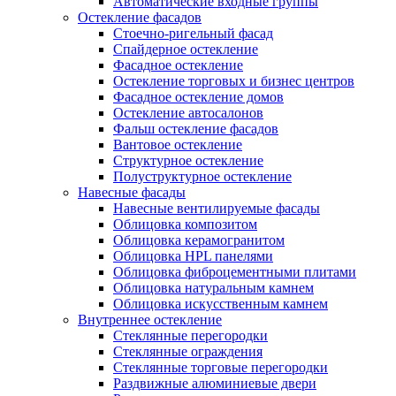
Автоматические входные группы
Остекление фасадов
Стоечно-ригельный фасад
Спайдерное остекление
Фасадное остекление
Остекление торговых и бизнес центров
Фасадное остекление домов
Остекление автосалонов
Фальш остекление фасадов
Вантовое остекление
Структурное остекление
Полуструктурное остекление
Навесные фасады
Навесные вентилируемые фасады
Облицовка композитом
Облицовка керамогранитом
Облицовка HPL панелями
Облицовка фиброцементными плитами
Облицовка натуральным камнем
Облицовка искусственным камнем
Внутреннее остекление
Стеклянные перегородки
Стеклянные ограждения
Стеклянные торговые перегородки
Раздвижные алюминиевые двери