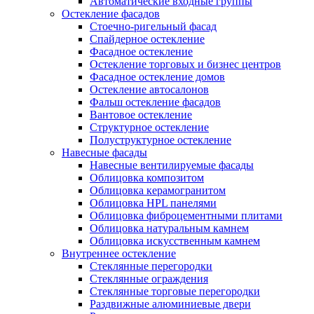
Автоматические входные группы
Остекление фасадов
Стоечно-ригельный фасад
Спайдерное остекление
Фасадное остекление
Остекление торговых и бизнес центров
Фасадное остекление домов
Остекление автосалонов
Фальш остекление фасадов
Вантовое остекление
Структурное остекление
Полуструктурное остекление
Навесные фасады
Навесные вентилируемые фасады
Облицовка композитом
Облицовка керамогранитом
Облицовка HPL панелями
Облицовка фиброцементными плитами
Облицовка натуральным камнем
Облицовка искусственным камнем
Внутреннее остекление
Стеклянные перегородки
Стеклянные ограждения
Стеклянные торговые перегородки
Раздвижные алюминиевые двери