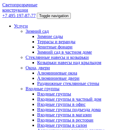
Светопрозрачные
конструкции
+7 495 197-87-77
Toggle navigation
Услуги
Зимний сад
Зимние сады
Террасы и веранды
Зенитные фонари
Зимний сад в частном доме
Стеклянные навесы и козырьки
Козырьки навесы над крыльцом
Окна, двери
Алюминиевые окна
Алюминиевые двери
Раздвижные стеклянные стены
Входные группы
Входные группы
Входные группы в частный дом
Входные группы в офис
Входные группы подъезда дома
Входные группы в магазин
Входные группы в ресторан
Входные группы в салон