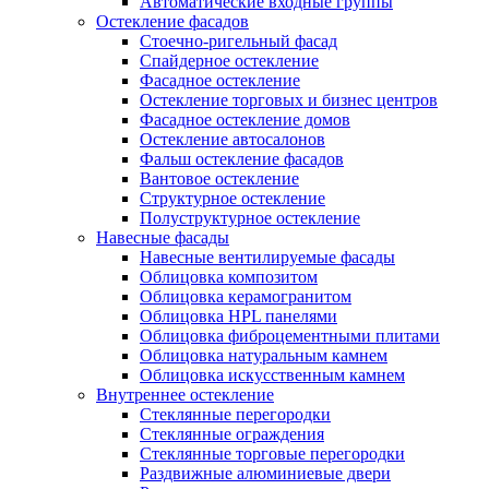
Автоматические входные группы
Остекление фасадов
Стоечно-ригельный фасад
Спайдерное остекление
Фасадное остекление
Остекление торговых и бизнес центров
Фасадное остекление домов
Остекление автосалонов
Фальш остекление фасадов
Вантовое остекление
Структурное остекление
Полуструктурное остекление
Навесные фасады
Навесные вентилируемые фасады
Облицовка композитом
Облицовка керамогранитом
Облицовка HPL панелями
Облицовка фиброцементными плитами
Облицовка натуральным камнем
Облицовка искусственным камнем
Внутреннее остекление
Стеклянные перегородки
Стеклянные ограждения
Стеклянные торговые перегородки
Раздвижные алюминиевые двери