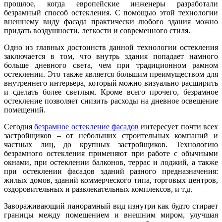
прошлое, когда европейские инженеры разработали
безрамный способ остекления. С помощью этой технологии
внешнему виду фасада практически любого здания можно
придать воздушности, легкости и современного стиля.
Одно из главных достоинств данной технологии остекления
заключается в том, что внутрь здания попадает намного
больше дневного света, чем при традиционном рамном
остеклении. Это также является большим преимуществом для
внутреннего интерьера, который можно визуально расширить
и сделать более светлым. Кроме всего прочего, безрамное
остекление позволяет снизить расходы на дневное освещение
помещений.
Сегодня
безрамное остекление фасадов
интересует почти всех
застройщиков – от небольших строительных компаний и
частных лиц, до крупных застройщиков. Технологию
безрамного остекления применяют при работе с обычными
окнами, при остеклении балконов, террас и лоджий, а также
при остеклении фасадов зданий разного предназначения:
жилых домов, зданий коммерческого типа, торговых центров,
оздоровительных и развлекательных комплексов, и т.д.
Завораживающий панорамный вид изнутри как будто стирает
границы между помещением и внешним миром, улучшая