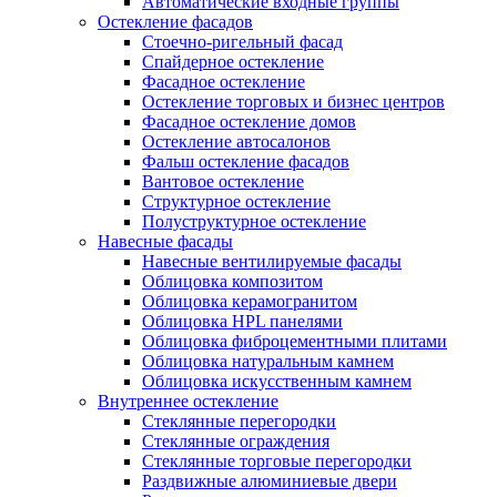
Автоматические входные группы
Остекление фасадов
Стоечно-ригельный фасад
Спайдерное остекление
Фасадное остекление
Остекление торговых и бизнес центров
Фасадное остекление домов
Остекление автосалонов
Фальш остекление фасадов
Вантовое остекление
Структурное остекление
Полуструктурное остекление
Навесные фасады
Навесные вентилируемые фасады
Облицовка композитом
Облицовка керамогранитом
Облицовка HPL панелями
Облицовка фиброцементными плитами
Облицовка натуральным камнем
Облицовка искусственным камнем
Внутреннее остекление
Стеклянные перегородки
Стеклянные ограждения
Стеклянные торговые перегородки
Раздвижные алюминиевые двери