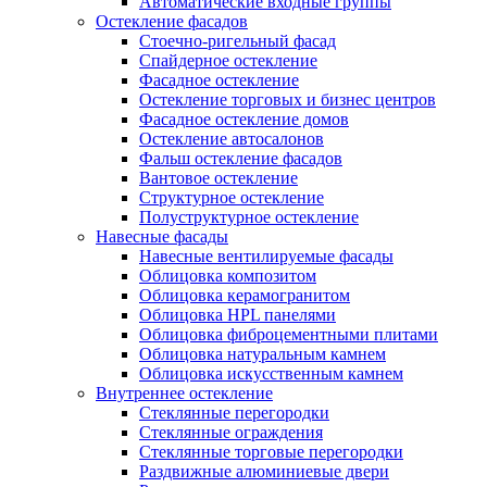
Автоматические входные группы
Остекление фасадов
Стоечно-ригельный фасад
Спайдерное остекление
Фасадное остекление
Остекление торговых и бизнес центров
Фасадное остекление домов
Остекление автосалонов
Фальш остекление фасадов
Вантовое остекление
Структурное остекление
Полуструктурное остекление
Навесные фасады
Навесные вентилируемые фасады
Облицовка композитом
Облицовка керамогранитом
Облицовка HPL панелями
Облицовка фиброцементными плитами
Облицовка натуральным камнем
Облицовка искусственным камнем
Внутреннее остекление
Стеклянные перегородки
Стеклянные ограждения
Стеклянные торговые перегородки
Раздвижные алюминиевые двери