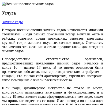
Услуга
Зимние сады
История возникновения зимних садов исчисляется многими
столетиями. Люди разных поколений всегда мечтали жить в
райских условиях: среди прекрасных деревьев, цветущих
круглый год и дающих вкусные, сочные плоды. Считается,
что именно это желание и стало предпосылкой для создания
зимних садов.
Непосредственно строительство оранжерей,
предшествовавших появлению зимних садов, началось в
конце 16 – начале 17 века. В то время оранжерея была
практически обязательным аристократическим атрибутом –
каждый, кто считал себя аристократом, стремился построить
такое помещение с живой растительностью.
Шли годы, дизайнерское искусство не стояло на месте,
конструкции изменялись визуально и функционально, и к
концу 19 века зимние сады сформировались в том виде, каком
мы привыкли видеть их сегодня. Именно тогда возникла идея
объединять оранжерею с самим домом. В 1910 году известный