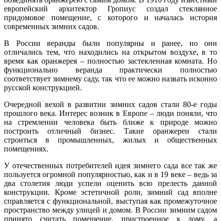
европейский архитектор Гропиус создал стеклянное
придомовое помещение, с которого и началась история
современных зимних садов.
В России веранды были популярны и ранее, но они
отличались тем, что находились на открытом воздухе, в то
время как оранжерея – полностью застекленная комната. Но
функционально веранда практически полностью
соответствует зимнему саду, так что ее можно назвать исконно
русской конструкцией.
Очередной вехой в развитии зимних садов стали 80-е годы
прошлого века. Интерес возник в Европе – люди поняли, что
на стремлении человека быть ближе к природе можно
построить отличный бизнес. Такие оранжереи стали
строиться в промышленных, жилых и общественных
помещениях.
У отечественных потребителей идея зимнего сада все так же
пользуется огромной популярностью, как и в 19 веке – ведь за
два столетия люди успели оценить всю прелесть данной
конструкции. Кроме эстетичной роли, зимний сад вполне
справляется с функциональной, выступая как промежуточное
пространство между улицей и домом. В России зимним садом
принято считать помещение, пристроенное к дому, а