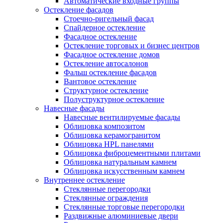
Автоматические входные группы
Остекление фасадов
Стоечно-ригельный фасад
Спайдерное остекление
Фасадное остекление
Остекление торговых и бизнес центров
Фасадное остекление домов
Остекление автосалонов
Фальш остекление фасадов
Вантовое остекление
Структурное остекление
Полуструктурное остекление
Навесные фасады
Навесные вентилируемые фасады
Облицовка композитом
Облицовка керамогранитом
Облицовка HPL панелями
Облицовка фиброцементными плитами
Облицовка натуральным камнем
Облицовка искусственным камнем
Внутреннее остекление
Стеклянные перегородки
Стеклянные ограждения
Стеклянные торговые перегородки
Раздвижные алюминиевые двери