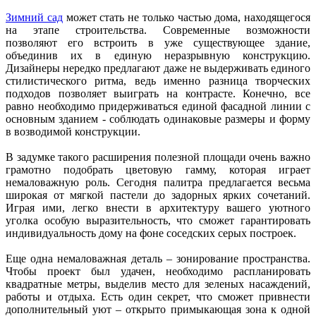
Зимний сад
может стать не только частью дома, находящегося
на этапе строительства. Современные возможности
позволяют его встроить в уже существующее здание,
объединив их в единую неразрывную конструкцию.
Дизайнеры нередко предлагают даже не выдерживать единого
стилистического ритма, ведь именно разница творческих
подходов позволяет выиграть на контрасте. Конечно, все
равно необходимо придерживаться единой фасадной линии с
основным зданием - соблюдать одинаковые размеры и форму
в возводимой конструкции.
В задумке такого расширения полезной площади очень важно
грамотно подобрать цветовую гамму, которая играет
немаловажную роль. Сегодня палитра предлагается весьма
широкая от мягкой пастели до задорных ярких сочетаний.
Играя ими, легко внести в архитектуру вашего уютного
уголка особую выразительность, что сможет гарантировать
индивидуальность дому на фоне соседских серых построек.
Еще одна немаловажная деталь – зонирование пространства.
Чтобы проект был удачен, необходимо распланировать
квадратные метры, выделив место для зеленых насаждений,
работы и отдыха. Есть один секрет, что сможет привнести
дополнительный уют – открыто примыкающая зона к одной