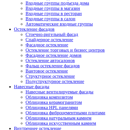
Входные группы подъезда дома
Входные группы в магазин
Входные группы в ресторан
Входные группы в салон
Автоматические входные группы
Остекление фасадов
Стоечно-ригельный фасад
Спайдерное остекление
Фасадное остекление
Остекление торговых и бизнес центров
Фасадное остекление домов
Остекление автосалонов
Фальш остекление фасадов
Вантовое остекление
Структурное остекление
Полуструктурное остекление
Навесные фасады
Навесные вентилируемые фасады
Облицовка композитом
Облицовка керамогранитом
Облицовка HPL панелями
Облицовка фиброцементными плитами
Облицовка натуральным камнем
Облицовка искусственным камнем
Внутреннее остекление