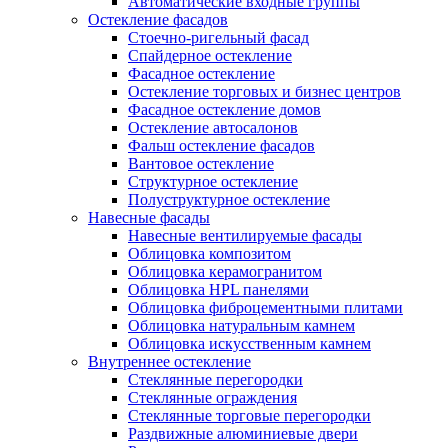
Автоматические входные группы
Остекление фасадов
Стоечно-ригельный фасад
Спайдерное остекление
Фасадное остекление
Остекление торговых и бизнес центров
Фасадное остекление домов
Остекление автосалонов
Фальш остекление фасадов
Вантовое остекление
Структурное остекление
Полуструктурное остекление
Навесные фасады
Навесные вентилируемые фасады
Облицовка композитом
Облицовка керамогранитом
Облицовка HPL панелями
Облицовка фиброцементными плитами
Облицовка натуральным камнем
Облицовка искусственным камнем
Внутреннее остекление
Стеклянные перегородки
Стеклянные ограждения
Стеклянные торговые перегородки
Раздвижные алюминиевые двери