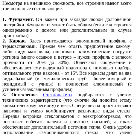
Несмотря на внешнюю сложность, все строения имеют всего
три основные составляющие.
1. Фундамент.
Он важен при закладке любой долговечной
постройки. Фундамент может быть общим (если сад строится
одновременно с домом) или дополнительным (в случае
пристройки).
2. Каркас.
Здесь пригождается алюминиевый профиль с
термовставками. Прежде чем отдать предпочтение какому-
либо виду материала, оценивают климатические нагрузки
региона (много осадков и ветров – нужен профиль с запасом
прочности от 20% до 30%). Облегчают сооружение и
обеспечивают ему надежный водоотвод с помощью подбора
оптимального угла наклона – от 15°. Все каркасы делят на два
вида: базовый (из металлических труб – более изящный и
невидимый с улицы) и полностью алюминиевый (с
усиленным закладным профилем).
3. Остекление.
Стеклопакеты
подбираются с учетом
технических характеристик (что смогли бы подойти этому
климатическому региону) и веса. Специалисты просчитывают
нагрузки и умело комбинируют различные виды стекол.
Нередка встройка стеклопакетов с электрообогревом, что
позволяет избегать наледи и снежных насыпей, а также
обеспечивает дополнительный источник тепла. Очень удобно
использование самоочищающихся стекол, что умело