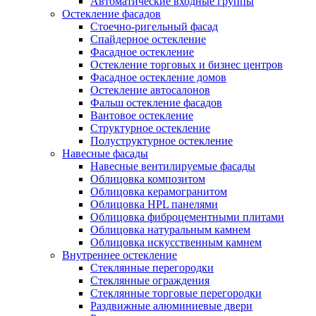
Автоматические входные группы
Остекление фасадов
Стоечно-ригельный фасад
Спайдерное остекление
Фасадное остекление
Остекление торговых и бизнес центров
Фасадное остекление домов
Остекление автосалонов
Фальш остекление фасадов
Вантовое остекление
Структурное остекление
Полуструктурное остекление
Навесные фасады
Навесные вентилируемые фасады
Облицовка композитом
Облицовка керамогранитом
Облицовка HPL панелями
Облицовка фиброцементными плитами
Облицовка натуральным камнем
Облицовка искусственным камнем
Внутреннее остекление
Стеклянные перегородки
Стеклянные ограждения
Стеклянные торговые перегородки
Раздвижные алюминиевые двери